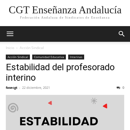
CGT Enseñanza Andalucía
Federación Andaluza de Sindicatos de Enseñanza
Inicio
Acción Sindical
Acción Sindical
Comunidad Educativa
Interinas
Estabilidad del profesorado
interino
fasecgt
-
22 diciembre, 2021
0