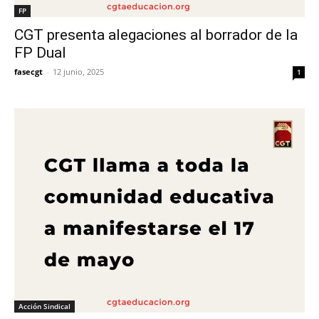
FP
CGT presenta alegaciones al borrador de la
FP Dual
fasecgt
-
12 junio, 2025
1
Acción Sindical