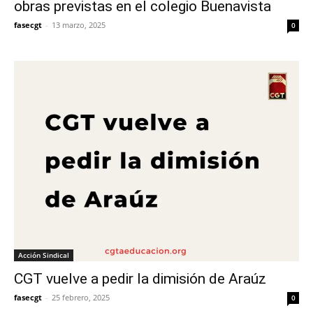
obras previstas en el colegio Buenavista
fasecgt
-
13 marzo, 2025
0
Acción Sindical
CGT vuelve a pedir la dimisión de Araúz
fasecgt
-
25 febrero, 2025
0