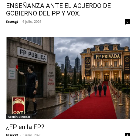
ENSEÑANZA ANTE EL ACUERDO DE
GOBIERNO DEL PP Y VOX.
fasecgt
-
6 julio, 2026
0
Acción Sindical
¿FP en la FP?
fasecgt
-
3 julio, 2026
4