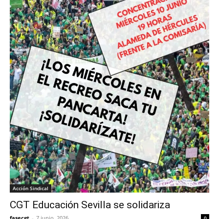
Acción Sindical
CGT Educación Sevilla se solidariza
fasecgt
-
7 junio, 2026
0