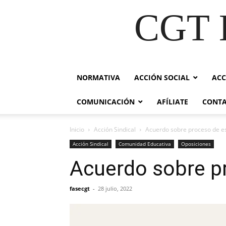
CGT E
NORMATIVA
ACCIÓN SOCIAL
ACC
COMUNICACIÓN
AFÍLIATE
CONT
Inicio
Acción Sindical
Acuerdo sobre proceso de es
Acción Sindical
Comunidad Educativa
Oposiciones
Acuerdo sobre pr
fasecgt
-
28 julio, 2022