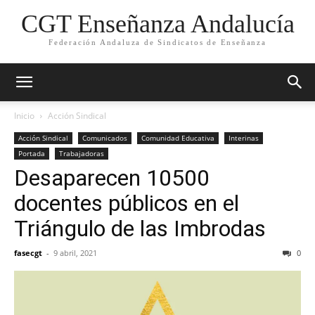
CGT Enseñanza Andalucía
Federación Andaluza de Sindicatos de Enseñanza
Inicio
Acción Sindical
Acción Sindical
Comunicados
Comunidad Educativa
Interinas
Portada
Trabajadoras
Desaparecen 10500
docentes públicos en el
Triángulo de las Imbrodas
fasecgt
-
9 abril, 2021
0