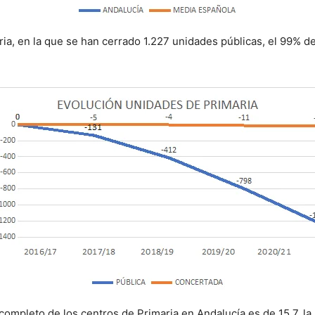
ia, en la que se han cerrado 1.227 unidades públicas, el 99% de
ompleto de los centros de Primaria en Andalucía es de 15,7, la 