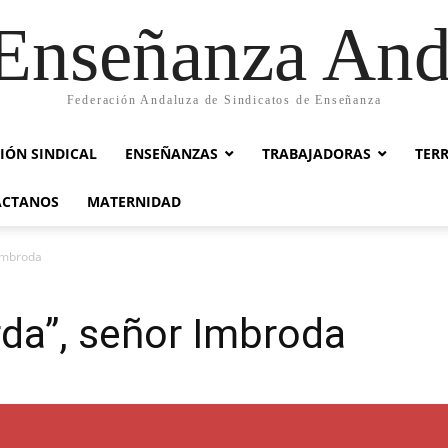
nseñanza And
Federación Andaluza de Sindicatos de Enseñanza
IÓN SINDICAL
ENSEÑANZAS
TRABAJADORAS
TER
ACTANOS
MATERNIDAD
 Imbroda
rda”, señor Imbroda