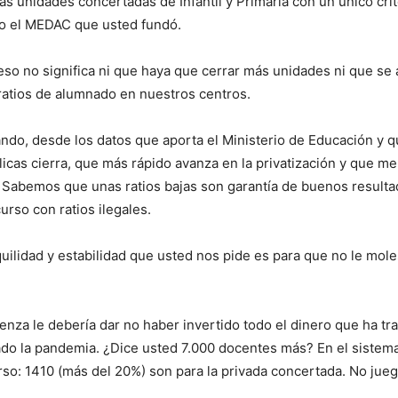
las unidades concertadas de Infantil y Primaria con un único cr
o el MEDAC que usted fundó.
eso no significa ni que haya que cerrar más unidades ni que se
ratios de alumnado en nuestros centros.
ando, desde los datos que aporta el Ministerio de Educación y 
as cierra, que más rápido avanza en la privatización y que me
 Sabemos que unas ratios bajas son garantía de buenos resulta
rso con ratios ilegales.
nquilidad y estabilidad que usted nos pide es para que no le mo
a le debería dar no haber invertido todo el dinero que ha tran
ado la pandemia. ¿Dice usted 7.000 docentes más? En el sistema 
so: 1410 (más del 20%) son para la privada concertada. No jue