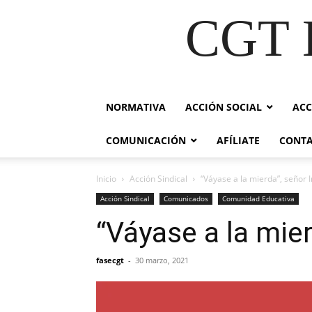
CGT E
NORMATIVA
ACCIÓN SOCIAL
ACC
COMUNICACIÓN
AFÍLIATE
CONT
Inicio
Acción Sindical
“Váyase a la mierda”, señor
Acción Sindical
Comunicados
Comunidad Educativa
“Váyase a la mie
fasecgt
-
30 marzo, 2021