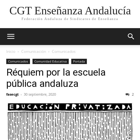
CGT Enseñanza Andalucía
Federación Andaluza de Sindicatos de Enseñanza
Inicio
Comunicación
Comunicados
Comunicados
Comunidad Educativa
Portada
Réquiem por la escuela
pública andaluza
fasecgt
-
30 septiembre, 2020
2