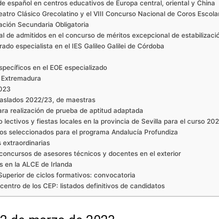
e español en centros educativos de Europa central, oriental y China
tro Clásico Grecolatino y el VIII Concurso Nacional de Coros Escola
ción Secundaria Obligatoria
onal de admitidos en el concurso de méritos excepcional de estabilizaci
do especialista en el IES Galileo Galilei de Córdoba
pecíficos en el EOE especializado
n Extremadura
2023
traslados 2022/23, de maestras
ara realización de prueba de aptitud adaptada
o lectivos y fiestas locales en la provincia de Sevilla para el curso 2
pos seleccionados para el programa Andalucía Profundiza
 extraordinarias
 concursos de asesores técnicos y docentes en el exterior
es en la ALCE de Irlanda
Superior de ciclos formativos: convocatoria
entro de los CEP: listados definitivos de candidatos