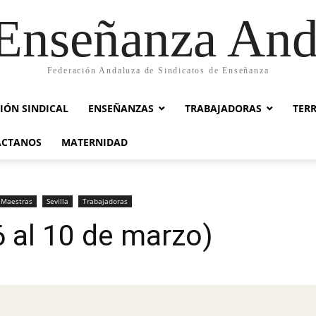
nseñanza And
Federación Andaluza de Sindicatos de Enseñanza
IÓN SINDICAL
ENSEÑANZAS
TRABAJADORAS
TER
ACTANOS
MATERNIDAD
Maestras
Sevilla
Trabajadoras
 al 10 de marzo)