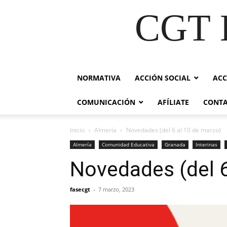
CGT E
NORMATIVA
ACCIÓN SOCIAL
ACC
COMUNICACIÓN
AFÍLIATE
CONT
Inicio
Almería
Novedades (del 6 al 10 de marzo)
Almería
Comunidad Educativa
Granada
Interinas
Novedades (del 6
fasecgt
-
7 marzo, 2023