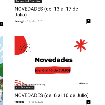
Comunidad Educativa
NOVEDADES (del 13 al 17 de
Julio)
fasecgt
-
17 julio, 2026
0
0
Acción Sindical
NOVEDADES (del 6 al 10 de Julio)
fasecgt
-
11 julio, 2026
0