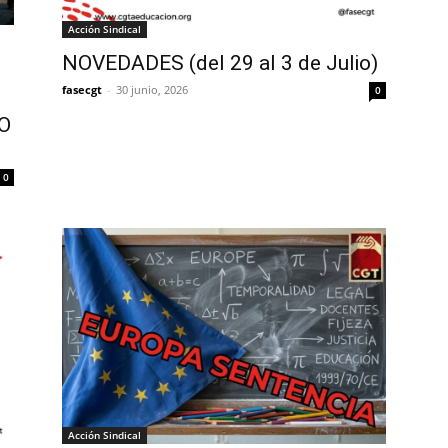
Acción Sindical
NOVEDADES (del 29 al 3 de Julio)
fasecgt
-
30 junio, 2026
0
O
0
Acción Sindical