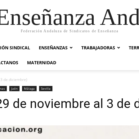
nseñanza And
Federación Andaluza de Sindicatos de Enseñanza
IÓN SINDICAL
ENSEÑANZAS
TRABAJADORAS
TER
ACTANOS
MATERNIDAD
 3 de diciembre)
inas
Jaén
Málaga
Sevilla
9 de noviembre al 3 de 