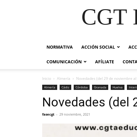
CGT E
NORMATIVA
ACCIÓN SOCIAL
ACC
COMUNICACIÓN
AFÍLIATE
CONT
Inicio
Almería
Novedades (del 29 de noviembre al
Almería
Cádiz
Córdoba
Granada
Huelva
Inter
Novedades (del 2
fasecgt
-
29 noviembre, 2021