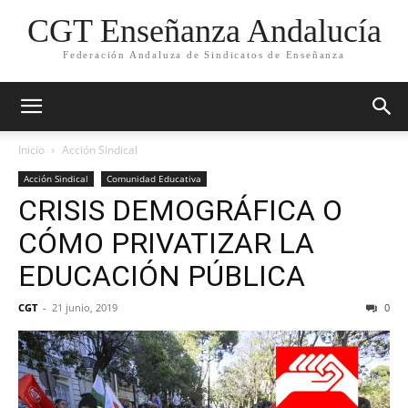
CGT Enseñanza Andalucía
Federación Andaluza de Sindicatos de Enseñanza
Inicio
Acción Sindical
Acción Sindical
Comunidad Educativa
CRISIS DEMOGRÁFICA O
CÓMO PRIVATIZAR LA
EDUCACIÓN PÚBLICA
CGT
-
21 junio, 2019
0