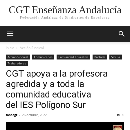
CGT Enseñanza Andalucía
Federación Andaluza de Sindicatos de Enseñanza
Inicio
Acción Sindical
Acción Sindical
Comunicados
Comunidad Educativa
Portada
Sevilla
Trabajadoras
CGT apoya a la profesora
agredida y a toda la
comunidad educativa
del IES Polígono Sur
fasecgt
-
26 octubre, 2022
0