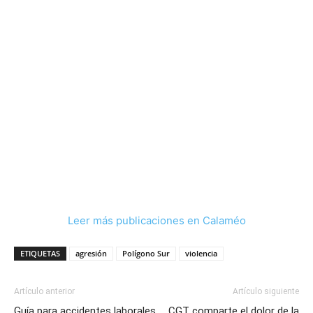
Leer más publicaciones en Calaméo
ETIQUETAS
agresión
Polígono Sur
violencia
Artículo anterior
Artículo siguiente
Guía para accidentes laborales
CGT comparte el dolor de la