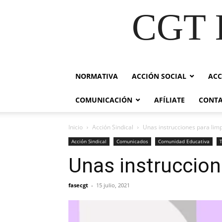
CGT E
NORMATIVA
ACCIÓN SOCIAL
ACC
COMUNICACIÓN
AFÍLIATE
CONT
Inicio
Acción Sindical
Unas instrucciones para lim
Acción Sindical
Comunicados
Comunidad Educativa
Unas instruccion
fasecgt
-
15 julio, 2021