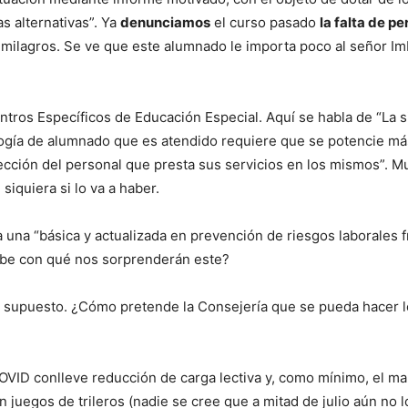
s alternativas”. Ya
denunciamos
el curso pasado
la falta de pe
r milagros. Se ve que este alumnado le importa poco al señor Im
tros Específicos de Educación Especial. Aquí se habla de “La s
logía de alumnado que es atendido requiere que se potencie más 
cción del personal que presta sus servicios en los mismos”. Mu
 siquiera si lo va a haber.
una “básica y actualizada en prevención de riesgos laborales f
abe con qué nos sorprenderán este?
 supuesto. ¿Cómo pretende la Consejería que se pueda hacer l
VID conlleve reducción de carga lectiva y, como mínimo, el m
uegos de trileros (nadie se cree que a mitad de julio aún no l