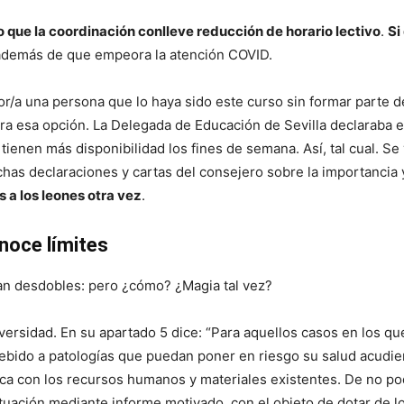
 que la coordinación conlleve reducción de horario lectivo
.
Si
 además de que empeora la atención COVID.
r/a una persona que lo haya sido este curso sin formar parte de
iera esa opción. La Delegada de Educación de Sevilla declaraba e
ienen más disponibilidad los fines de semana. Así, tal cual. S
has declaraciones y cartas del consejero sobre la importancia 
s a los leones otra vez
.
onoce límites
n desdobles: pero ¿cómo? ¿Magia tal vez?
ersidad. En su apartado 5 dice: “Para aquellos casos en los qu
bido a patologías que puedan poner en riesgo su salud acudien
ca con los recursos humanos y materiales existentes. De no pod
ituación mediante informe motivado, con el objeto de dotar de lo