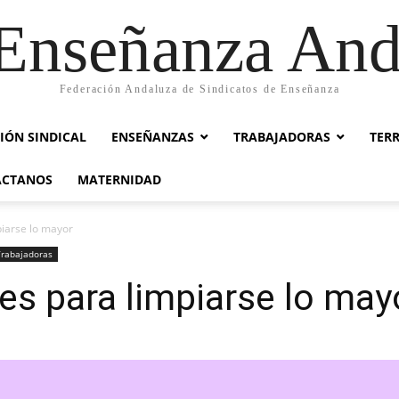
nseñanza And
Federación Andaluza de Sindicatos de Enseñanza
IÓN SINDICAL
ENSEÑANZAS
TRABAJADORAS
TER
ACTANOS
MATERNIDAD
piarse lo mayor
Trabajadoras
es para limpiarse lo may