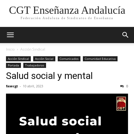
CGT Enseñanza Andalucía
Federación Andaluza de Sindicatos de Enseñanza
Inicio
Acción Sindical
Acción Sindical
Acción Social
Comunicados
Comunidad Educativa
Portada
Trabajadoras
Salud social y mental
fasecgt
-
10 abril, 2023
0