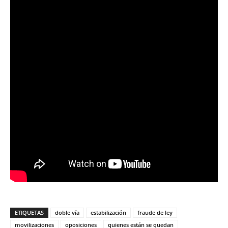
ETIQUETAS
doble vía
estabilización
fraude de ley
movilizaciones
oposiciones
quienes están se quedan