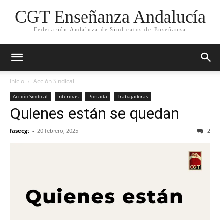
CGT Enseñanza Andalucía
Federación Andaluza de Sindicatos de Enseñanza
Inicio
Acción Sindical
Acción Sindical
Interinas
Portada
Trabajadoras
Quienes están se quedan
fasecgt
-
20 febrero, 2025
2