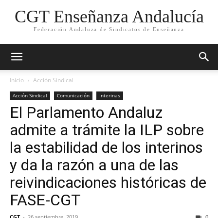
CGT Enseñanza Andalucía
Federación Andaluza de Sindicatos de Enseñanza
Inicio
Acción Sindical
Acción Sindical
Comunicación
Interinas
El Parlamento Andaluz
admite a trámite la ILP sobre
la estabilidad de los interinos
y da la razón a una de las
reivindicaciones históricas de
FASE-CGT
CGT
-
26 septiembre, 2019
0