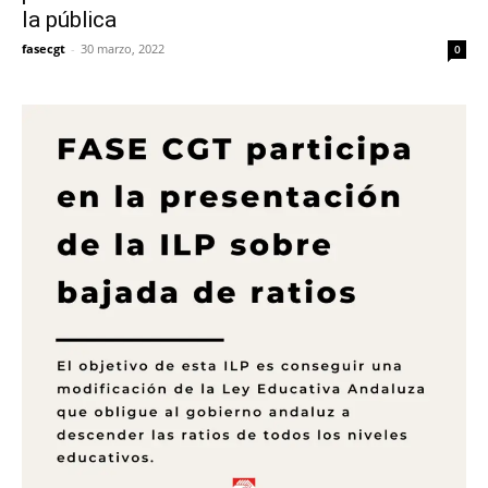
la pública
fasecgt
-
30 marzo, 2022
0