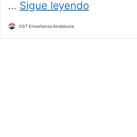
Estabilidad
…
Sigue leyendo
del
profesorado
interino
CGT Enseñanza Andalucía