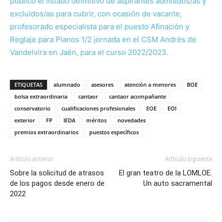
público el listado definitivo de aspirantes admitidos/as y
excluidos/as para cubrir, con ocasión de vacante,
profesorado especialista para el puesto Afinación y
Reglaje para Pianos 1/2 jornada en el CSM Andrés de
Vandelvira en Jaén, para el curso 2022/2023.
ETIQUETAS
alumnado
asesores
atención a menores
BOE
bolsa extraordinaria
cantaor
cantaor acompañante
conservatorio
cualificaciones profesionales
EOE
EOI
exterior
FP
IEDA
méritos
novedades
premios extraordinarios
puestos específicos
Artículo anterior
Artículo siguiente
Sobre la solicitud de atrasos
El gran teatro de la LOMLOE.
de los pagos desde enero de
Un auto sacramental
2022