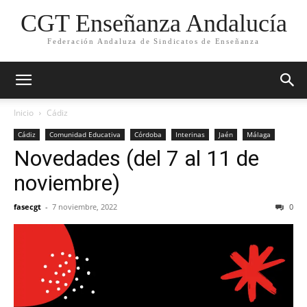
CGT Enseñanza Andalucía
Federación Andaluza de Sindicatos de Enseñanza
Inicio
Cádiz
Cádiz
Comunidad Educativa
Córdoba
Interinas
Jaén
Málaga
Novedades (del 7 al 11 de
noviembre)
fasecgt
-
7 noviembre, 2022
0