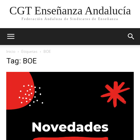
CGT Enseñanza Andalucía
Federación Andaluza de Sindicatos de Enseñanza
Inicio
Etiquetas
BOE
Tag: BOE