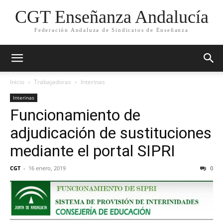
CGT Enseñanza Andalucía
Federación Andaluza de Sindicatos de Enseñanza
Inicio
Trabajadoras
Interinas
Interinas
Funcionamiento de
adjudicación de sustituciones
mediante el portal SIPRI
CGT
-
16 enero, 2019
0