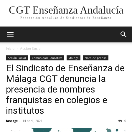
CGT Enseñanza Andalucía
Federación Andaluza de Sindicatos de Enseñanza
Inicio
Acción Social
Acción Social
Comunidad Educativa
Málaga
Nota de prensa
El Sindicato de Enseñanza de
Málaga CGT denuncia la
presencia de nombres
franquistas en colegios e
institutos
fasecgt
-
14 abril, 2021
0