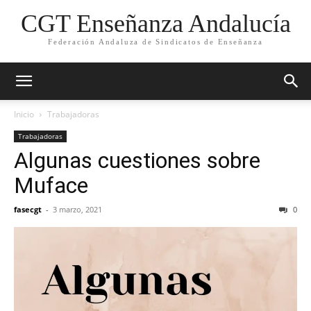
CGT Enseñanza Andalucía
Federación Andaluza de Sindicatos de Enseñanza
Inicio
Trabajadoras
Trabajadoras
Algunas cuestiones sobre
Muface
fasecgt
-
3 marzo, 2021
0