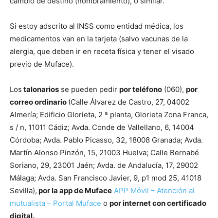
cambio de destino (nombramiento), o similar.
Si estoy adscrito al INSS como entidad médica, los
medicamentos van en la tarjeta (salvo vacunas de la
alergia, que deben ir en receta física y tener el visado
previo de Muface).
Los
talonarios
se pueden pedir
por teléfono
(060),
por
correo ordinario
(Calle Álvarez de Castro, 27, 04002
Almería; Edificio Glorieta, 2 ª planta, Glorieta Zona Franca,
s / n, 11011 Cádiz; Avda. Conde de Vallellano, 6, 14004
Córdoba; Avda. Pablo Picasso, 32, 18008 Granada; Avda.
Martín Alonso Pinzón, 15, 21003 Huelva; Calle Bernabé
Soriano, 29, 23001 Jaén; Avda. de Andalucía, 17, 29002
Málaga; Avda. San Francisco Javier, 9, p1 mod 25, 41018
Sevilla),
por la app de Muface
APP Móvil – Atención al
mutualista – Portal Muface
o
por internet con certificado
digital.