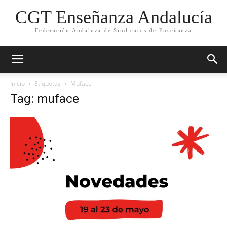
CGT Enseñanza Andalucía
Federación Andaluza de Sindicatos de Enseñanza
Inicio
Etiquetas
Muface
Tag: muface