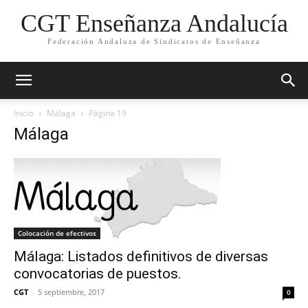
CGT Enseñanza Andalucía
Federación Andaluza de Sindicatos de Enseñanza
Inicio
Málaga
Página 19
Málaga
Colocación de efectivos
Málaga: Listados definitivos de diversas
convocatorias de puestos.
CGT
-
5 septiembre, 2017
0