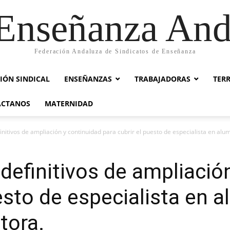
nseñanza And
Federación Andaluza de Sindicatos de Enseñanza
IÓN SINDICAL
ENSEÑANZAS
TRABAJADORAS
TER
ACTANOS
MATERNIDAD
finitivos de ampliación y continuidad para cubrir el puesto de especialista en a
 definitivos de ampliació
uesto de especialista en
tora.