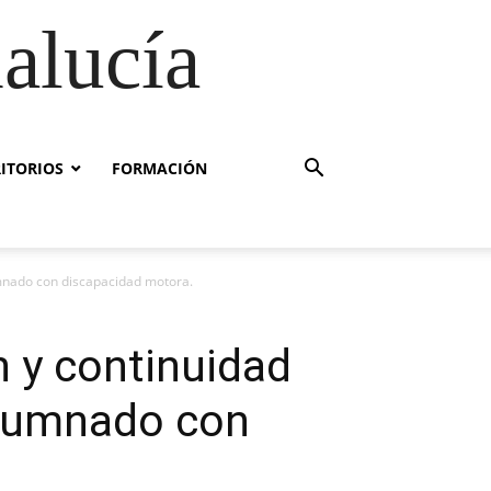
alucía
RITORIOS
FORMACIÓN
lumnado con discapacidad motora.
n y continuidad
 alumnado con