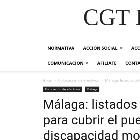
CGT E
NORMATIVA
ACCIÓN SOCIAL
ACC
COMUNICACIÓN
AFÍLIATE
CONT
Inicio
Colocación de efectivos
Málaga: listados de
Colocación de efectivos
Málaga
Málaga: listados
para cubrir el p
discapacidad mo