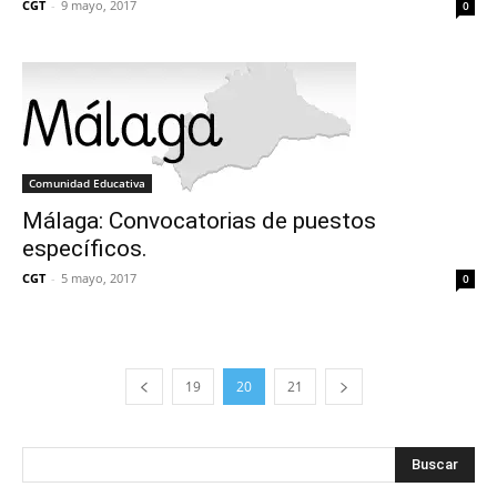
CGT
-
9 mayo, 2017
0
Comunidad Educativa
Málaga: Convocatorias de puestos
específicos.
CGT
-
5 mayo, 2017
0
19
20
21