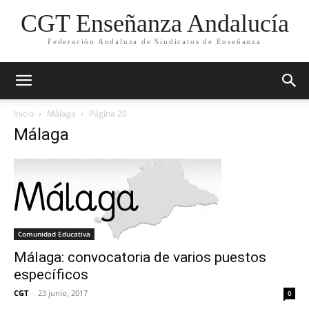
CGT Enseñanza Andalucía
Federación Andaluza de Sindicatos de Enseñanza
Inicio
Málaga
Página 20
Málaga
Comunidad Educativa
Málaga: convocatoria de varios puestos
específicos
CGT
-
23 junio, 2017
0