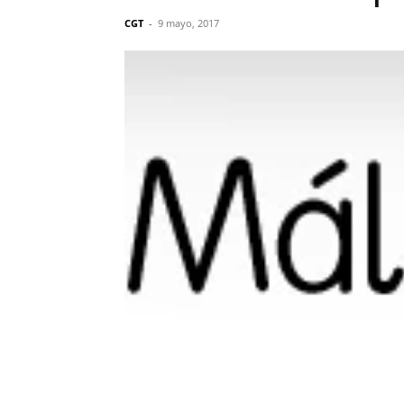
CGT
-
9 mayo, 2017