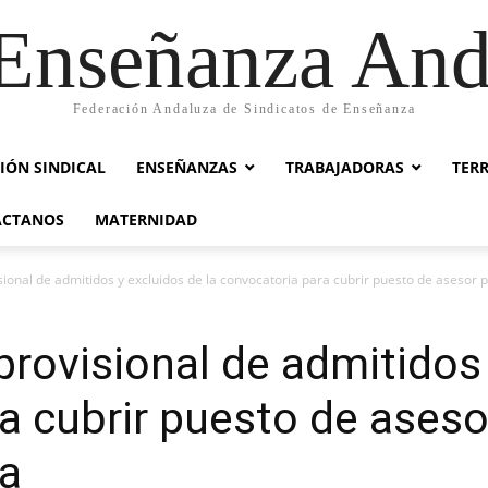
nseñanza And
Federación Andaluza de Sindicatos de Enseñanza
IÓN SINDICAL
ENSEÑANZAS
TRABAJADORAS
TER
ACTANOS
MATERNIDAD
sional de admitidos y excluidos de la convocatoria para cubrir puesto de asesor p
provisional de admitidos 
a cubrir puesto de ases
ia