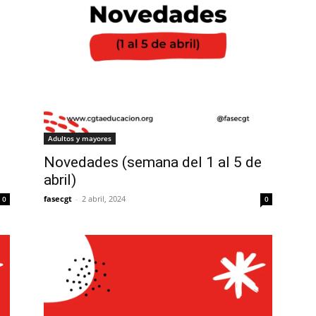
Adultos y mayores
Novedades (semana del 1 al 5 de
abril)
fasecgt
-
2 abril, 2024
0
0