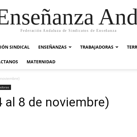
nseñanza And
Federación Andaluza de Sindicatos de Enseñanza
IÓN SINDICAL
ENSEÑANZAS
TRABAJADORAS
TER
ACTANOS
MATERNIDAD
 noviembre)
adoras
 al 8 de noviembre)