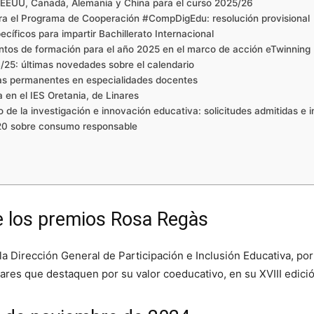
n EEUU, Canadá, Alemania y China para el curso 2025/26
ra el Programa de Cooperación #CompDigEdu: resolución provisional
cíficos para impartir Bachillerato Internacional
ntos de formación para el año 2025 en el marco de acción eTwinning
/25: últimas novedades sobre el calendario
rtas permanentes en especialidades docentes
 en el IES Oretania, de Linares
 de la investigación e innovación educativa: solicitudes admitidas e 
20 sobre consumo responsable
e los premios Rosa Regàs
 la Dirección General de Participación e Inclusión Educativa, por
ares que destaquen por su valor coeducativo, en su XVIII edici