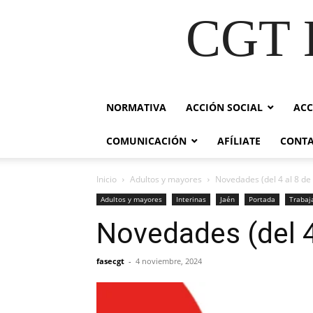
CGT E
NORMATIVA
ACCIÓN SOCIAL
ACC
COMUNICACIÓN
AFÍLIATE
CONT
Inicio
Adultos y mayores
Novedades (del 4 al 8 de
Adultos y mayores
Interinas
Jaén
Portada
Trabaj
Novedades (del 4
fasecgt
-
4 noviembre, 2024