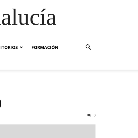
alucía
RITORIOS
FORMACIÓN
)
0