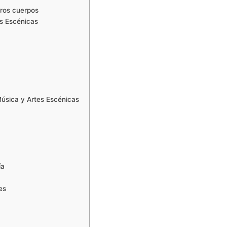
tros cuerpos
es Escénicas
Música y Artes Escénicas
ía
es