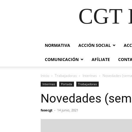
CGT E
NORMATIVA
ACCIÓN SOCIAL
ACC
COMUNICACIÓN
AFÍLIATE
CONT
Inicio
Trabajadoras
Interinas
Novedades (semana
Interinas
Portada
Trabajadoras
Novedades (seman
fasecgt
-
14 junio, 2021