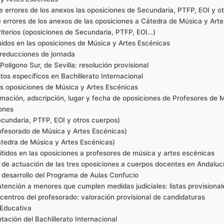
errores de los anexos las oposiciones de Secundaria, PTFP, EOI y o
errores de los anexos de las oposiciones a Cátedra de Música y Art
iterios (oposiciones de Secundaria, PTFP, EOI…)
uidos en las oposiciones de Música y Artes Escénicas
 reducciones de jornada
olígono Sur, de Sevilla: resolución provisional
os específicos en Bachillerato Internacional
las oposiciones de Música y Artes Escénicas
emación, adscripción, lugar y fecha de oposiciones de Profesores de 
iones
Secundaria, PTFP, EOI y otros cuerpos)
Profesorado de Música y Artes Escénicas)
Cátedra de Música y Artes Escénicas)
mitidos en las oposiciones a profesores de música y artes escénicas
s de actuación de las tres oposiciones a cuerpos docentes en Andaluc
el desarrollo del Programa de Aulas Confucio
tención a menores que cumplen medidas judiciales: listas provisional
centros del profesorado: valoración provisional de candidaturas
 Educativa
tación del Bachillerato Internacional