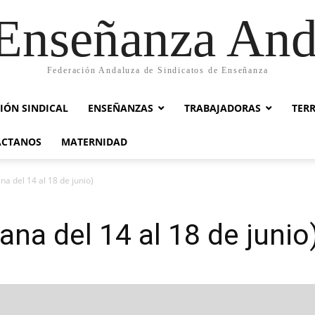
nseñanza And
Federación Andaluza de Sindicatos de Enseñanza
IÓN SINDICAL
ENSEÑANZAS
TRABAJADORAS
TER
ACTANOS
MATERNIDAD
 del 14 al 18 de junio)
a del 14 al 18 de junio