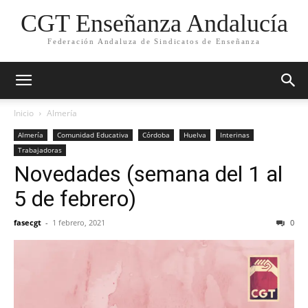
CGT Enseñanza Andalucía
Federación Andaluza de Sindicatos de Enseñanza
Inicio
Almería
Almería
Comunidad Educativa
Córdoba
Huelva
Interinas
Trabajadoras
Novedades (semana del 1 al
5 de febrero)
fasecgt
-
1 febrero, 2021
0