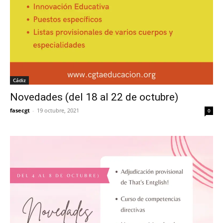
Cádiz
Novedades (del 18 al 22 de octubre)
fasecgt
-
19 octubre, 2021
0