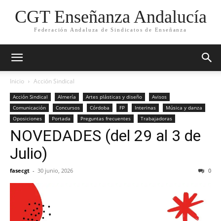
CGT Enseñanza Andalucía
Federación Andaluza de Sindicatos de Enseñanza
Inicio
Acción Sindical
Acción Sindical
Almería
Artes plásticas y diseño
Avisos
Comunicación
Concursos
Córdoba
FP
Interinas
Música y danza
Oposiciones
Portada
Preguntas frecuentes
Trabajadoras
NOVEDADES (del 29 al 3 de
Julio)
fasecgt
-
30 junio, 2026
0