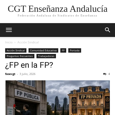
CGT Enseñanza Andalucía
Federación Andaluza de Sindicatos de Enseñanza
Inicio
Acción Sindical
Acción Sindical
Comunidad Educativa
FP
Portada
Preguntas frecuentes
Trabajadoras
¿FP en la FP?
fasecgt
-
3 julio, 2026
4