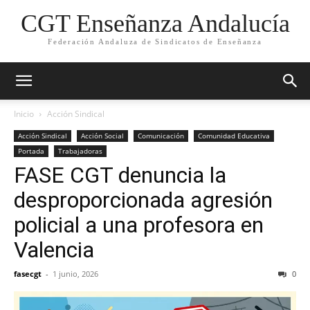
CGT Enseñanza Andalucía
Federación Andaluza de Sindicatos de Enseñanza
Inicio
Acción Sindical
Acción Sindical
Acción Social
Comunicación
Comunidad Educativa
Portada
Trabajadoras
FASE CGT denuncia la
desproporcionada agresión
policial a una profesora en
Valencia
fasecgt
-
1 junio, 2026
0