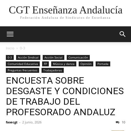
CGT Enseñanza Andalucía
Federación Andaluza de Sindicatos de Enseñanza
Inicio
0-3
0-3
Acción Sindical
Acción Social
Comunicación
Comunidad Educativa
FP
Música y danza
Opinión
Portada
Preguntas frecuentes
Trabajadoras
ENCUESTA SOBRE
DESGASTE Y CONDICIONES
DE TRABAJO DEL
PROFESORADO ANDALUZ
fasecgt
-
2 junio, 2026
10