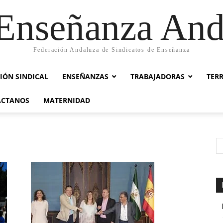
nseñanza And
Federación Andaluza de Sindicatos de Enseñanza
IÓN SINDICAL
ENSEÑANZAS
TRABAJADORAS
TER
ACTANOS
MATERNIDAD