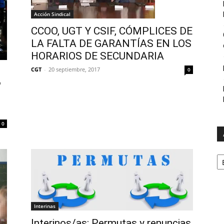
Acción Sindical
CCOO, UGT Y CSIF, CÓMPLICES DE
LA FALTA DE GARANTÍAS EN LOS
HORARIOS DE SECUNDARIA
CGT
-
20 septiembre, 2017
0
s
P
0
A
Interinas
Interinos/as: Permutas y renuncias