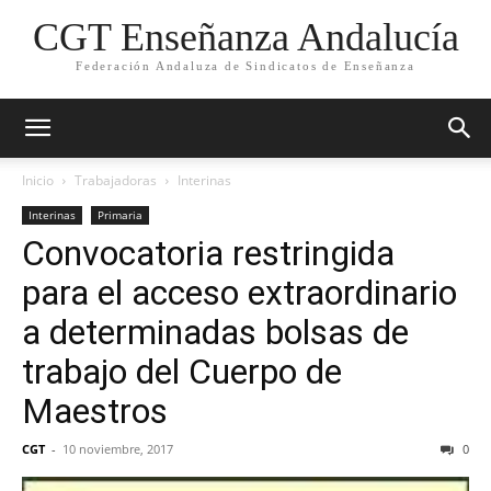
CGT Enseñanza Andalucía
Federación Andaluza de Sindicatos de Enseñanza
Inicio
Trabajadoras
Interinas
Interinas
Primaria
Convocatoria restringida
para el acceso extraordinario
a determinadas bolsas de
trabajo del Cuerpo de
Maestros
CGT
-
10 noviembre, 2017
0