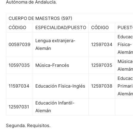
Autónoma de Andalucía.
CUERPO DE MAESTROS (597)
CÓDIGO
ESPECIALIDAD/PUESTO
CÓDIGO
PUEST
Educac
Lengua extranjera-
00597039
12597034
Física-
Alemán
Alemá
Música
10597035
Música-Francés
12597035
Alemá
Educac
11597034
Educación Física-Inglés
12597038
Primari
Alemá
Educación Infantil-
12597031
Alemán
Segunda. Requisitos.