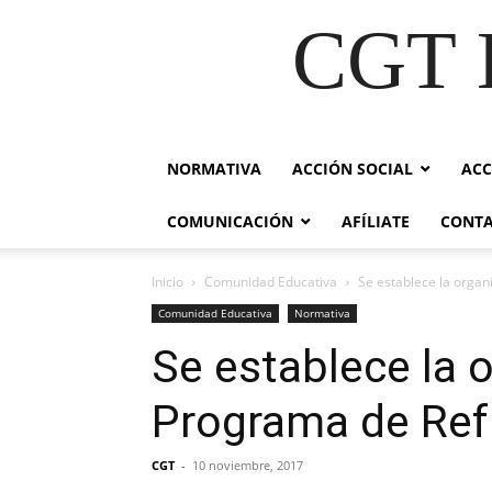
CGT E
NORMATIVA
ACCIÓN SOCIAL
ACC
COMUNICACIÓN
AFÍLIATE
CONT
Inicio
Comunidad Educativa
Se establece la organ
Comunidad Educativa
Normativa
Se establece la 
Programa de Refu
CGT
-
10 noviembre, 2017