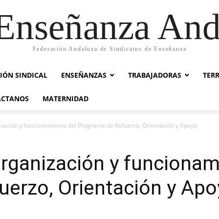
nseñanza And
Federación Andaluza de Sindicatos de Enseñanza
IÓN SINDICAL
ENSEÑANZAS
TRABAJADORAS
TER
ACTANOS
MATERNIDAD
ización y funcionamiento del Programa de Refuerzo, Orientación y Apoyo.
organización y funcionam
erzo, Orientación y Apo