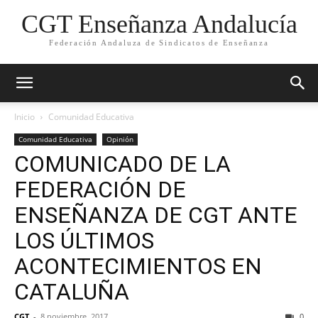
CGT Enseñanza Andalucía
Federación Andaluza de Sindicatos de Enseñanza
Inicio
Comunidad Educativa
Comunidad Educativa
Opinión
COMUNICADO DE LA
FEDERACIÓN DE
ENSEÑANZA DE CGT ANTE
LOS ÚLTIMOS
ACONTECIMIENTOS EN
CATALUÑA
CGT
-
8 noviembre, 2017
0