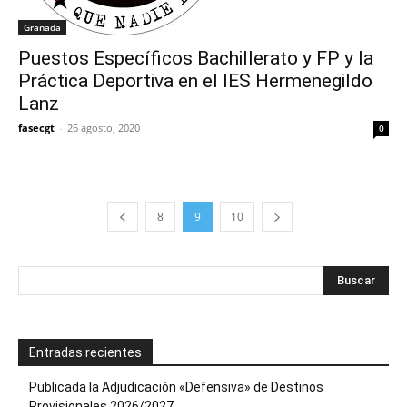
Granada
Puestos Específicos Bachillerato y FP y la
Práctica Deportiva en el IES Hermenegildo
Lanz
fasecgt
-
26 agosto, 2020
0
8
9
10
Entradas recientes
Publicada la Adjudicación «Defensiva» de Destinos
Provisionales 2026/2027