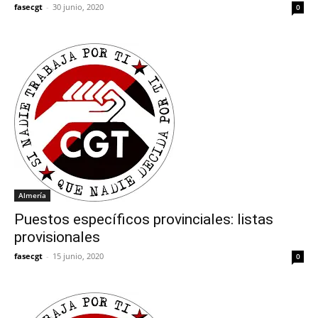
fasecgt
-
30 junio, 2020
0
Almería
Puestos específicos provinciales: listas
provisionales
fasecgt
-
15 junio, 2020
0