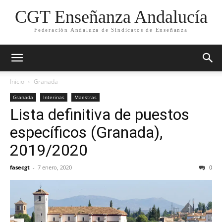
CGT Enseñanza Andalucía
Federación Andaluza de Sindicatos de Enseñanza
Inicio
Granada
Granada
Interinas
Maestras
Lista definitiva de puestos
específicos (Granada),
2019/2020
fasecgt
-
7 enero, 2020
0