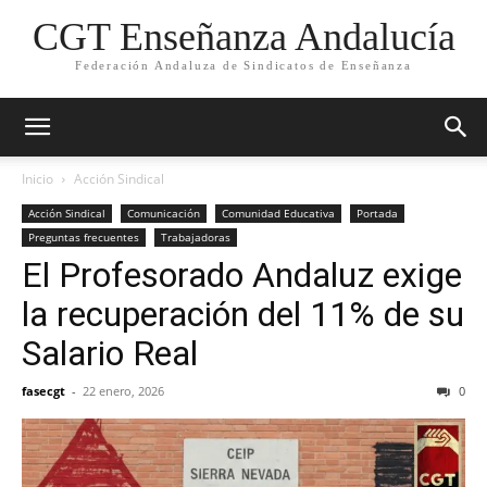
CGT Enseñanza Andalucía
Federación Andaluza de Sindicatos de Enseñanza
Inicio
Acción Sindical
Acción Sindical
Comunicación
Comunidad Educativa
Portada
Preguntas frecuentes
Trabajadoras
El Profesorado Andaluz exige
la recuperación del 11% de su
Salario Real
fasecgt
-
22 enero, 2026
0