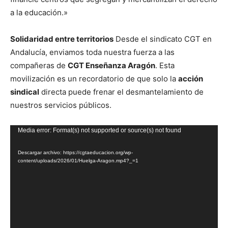
a la educación.»
Solidaridad entre territorios
Desde el sindicato CGT en
Andalucía, enviamos toda nuestra fuerza a las
compañeras de
CGT Enseñanza Aragón
. Esta
movilización es un recordatorio de que solo la
acción
sindical
directa puede frenar el desmantelamiento de
nuestros servicios públicos.
Reproductor
Media error: Format(s) not supported or source(s) not found
de
Descargar archivo: https://cgtaeducacion.org/wp-
vídeo
content/uploads/2026/01/Huelga-Aragon.mp4?_=1