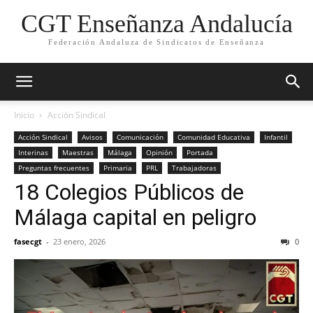
CGT Enseñanza Andalucía
Federación Andaluza de Sindicatos de Enseñanza
Inicio
Acción Sindical
Acción Sindical
Avisos
Comunicación
Comunidad Educativa
Infantil
Interinas
Maestras
Málaga
Opinión
Portada
Preguntas frecuentes
Primaria
PRL
Trabajadoras
18 Colegios Públicos de
Málaga capital en peligro
fasecgt
-
23 enero, 2026
0