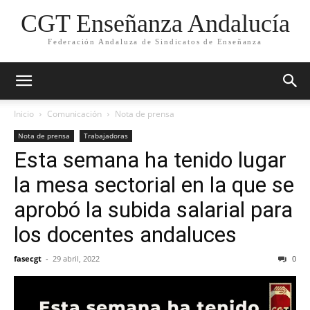
CGT Enseñanza Andalucía
Federación Andaluza de Sindicatos de Enseñanza
Inicio
Comunicación
Nota de prensa
Nota de prensa
Trabajadoras
Esta semana ha tenido lugar
la mesa sectorial en la que se
aprobó la subida salarial para
los docentes andaluces
fasecgt
-
29 abril, 2022
0