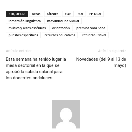
ETIQUETAS
becas
cátedra
EOE
EOI
FP Dual
inmersión lingüística
movilidad individual
música y artes escénicas
orientación
premios Vida Sana
puestos específicos
recursos educativos
Refuerzo Estival
Artículo anterior
Artículo siguiente
Esta semana ha tenido lugar la
Novedades (del 9 al 13 de
mesa sectorial en la que se
mayo)
aprobó la subida salarial para
los docentes andaluces