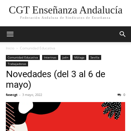
CGT Enseñanza Andalucía
Federación Andaluza de Sindicatos de Enseñanza
Inicio
Comunidad Educativa
Comunidad Educativa
Interinas
Jaén
Málaga
Sevilla
Trabajadoras
Novedades (del 3 al 6 de
mayo)
fasecgt
-
3 mayo, 2022
0