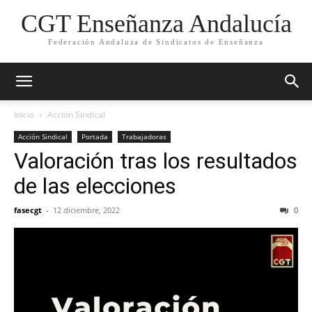
CGT Enseñanza Andalucía
Federación Andaluza de Sindicatos de Enseñanza
Inicio
Acción Sindical
Acción Sindical
Portada
Trabajadoras
Valoración tras los resultados
de las elecciones
fasecgt
-
12 diciembre, 2022
0